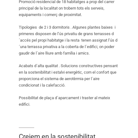
Promoció residencial de 18 habitatges a prop del carrer
principal de la localitat on trobem tots els serveis,
equipaments i comerç de proximitat.
Tipologies de 2 i 3 dormitoris . Algunes plantes baixes i
primeres disposen de l’ús privatiu de grans terrasses d
´accés pel propi habitatge i la resta tenen assignat l’ús d
´una terrassa privativa a la coberta de l´edifici, on poder
gaudir de l´aire lliure amb família i amics.
Acabats d´alta qualitat . Solucions constructives pensant
en la sostenibilitat i estalvi energètic, com el confort que
proporciona el sistema de aerotèrmia per l´aire
condicionat i la calefacció.
Possibilitat de plaça d´aparcament i traster al mateix
edifici.
Creiem en la sostenibilitat