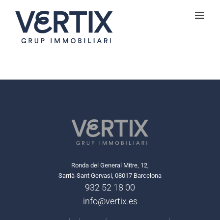
Skip
to
content
Ronda del General Mitre, 12,
Sarrià-Sant Gervasi, 08017 Barcelona
932 52 18 00
info@vertix.es